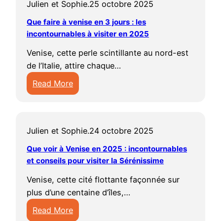
n
e
Julien et Sophie.
25 octobre 2025
c
l
s
e
n
i
t
p
i
e
i
e
Que faire à venise en 3 jours : les
e
s
o
e
s
m
t
incontournables à visiter en 2025
n
a
i
u
n
a
e
5
l
t
r
Venise, cette perle scintillante au nord-est
d
n
r
j
c
e
n
de l’Italie, attire chaque…
a
d
v
o
o
r
a
n
e
Read More
e
u
o
l
b
t
?
:
n
r
l
e
l
v
Q
i
s
i
s
e
o
u
s
:
q
i
s
Julien et Sophie.
24 octobre 2025
t
e
e
i
u
n
p
r
f
:
Que voir à Venise en 2025 : incontournables
t
e
c
o
e
a
et conseils pour visiter la Sérénissime
q
i
:
o
u
s
i
u
n
c
n
Venise, cette cité flottante façonnée sur
r
é
r
e
é
o
t
plus d’une centaine d’îles,…
u
j
e
f
r
m
o
n
o
Read More
à
a
a
p
u
s
u