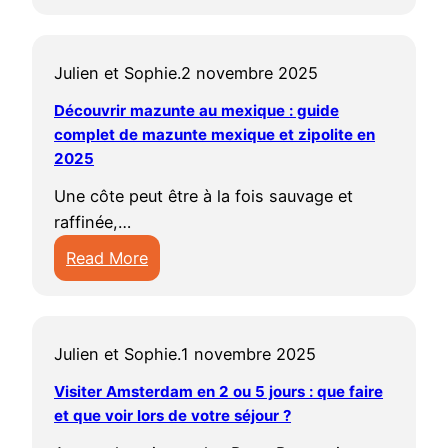
:
a
n
u
i
g
Q
p
s
r
l
i
u
e
,
n
s
q
Julien et Sophie.
2 novembre 2025
e
s
r
a
p
u
v
t
Découvrir mazunte au mexique : guide
i
b
r
e
o
complet de mazunte mexique et zipolite en
e
t
l
a
e
i
2025
n
u
e
t
n
r
4
e
s
Une côte peut être à la fois sauvage et
i
C
à
j
l
p
raffinée,…
q
o
B
o
s
o
u
l
Read More
u
u
e
u
e
o
:
d
r
t
r
s
m
D
a
s
c
u
p
b
é
p
e
u
n
o
Julien et Sophie.
1 novembre 2025
i
c
e
t
l
s
u
e
o
Visiter Amsterdam en 2 ou 5 jours : que faire
s
V
t
é
r
e
u
et que voir lors de votre séjour ?
t
i
u
j
v
n
v
e
e