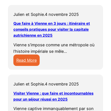
D
n
é
s
Julien et Sophie.
4 novembre 2025
c
é
o
j
Que faire à Vienne en 3 jours : itinéraire et
u
conseils pratiques pour visiter la capitale
o
v
autrichienne en 2025
u
r
r
Vienne s’impose comme une métropole où
i
à
l’histoire impériale se mêle…
r
V
Read More
m
i
:
i
e
Q
n
n
u
c
n
Julien et Sophie.
4 novembre 2025
e
a
e
f
Visiter Vienne : que faire et incontournables
:
:
a
pour un séjour réussi en 2025
g
q
i
u
u
Vienne captive immanquablement par son