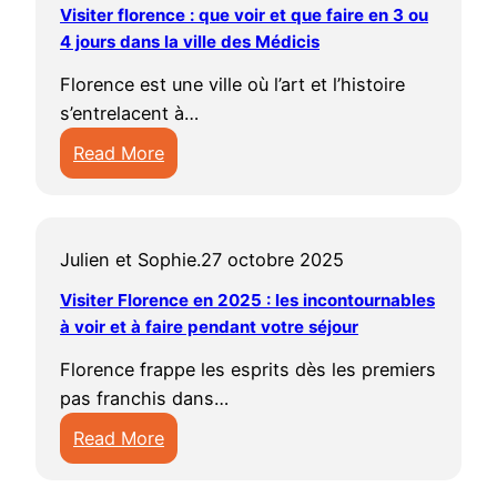
i
t
r
Visiter florence : que voir et que faire en 3 ou
n
i
a
s
e
e
e
4 jours dans la ville des Médicis
3
s
i
p
r
r
n
j
i
r
Florence est une ville où l’art et l’histoire
o
e
l
c
o
t
e
s’entrelacent à…
u
t
a
e
u
e
s
r
e
v
Read More
5
r
s
e
v
n
i
:
j
s
e
t
i
C
l
V
o
:
t
c
s
a
l
i
u
q
a
o
i
Julien et Sophie.
27 octobre 2025
m
e
s
r
u
c
n
t
a
i
s
Visiter Florence en 2025 : les incontournables
e
t
s
e
r
t
à voir et à faire pendant votre séjour
:
f
i
e
r
g
e
q
a
v
i
Florence frappe les esprits dès les premiers
l
u
r
u
i
i
l
pas franchis dans…
a
e
f
e
r
t
s
v
Read More
l
f
e
é
p
i
:
o
a
d
s
o
l
V