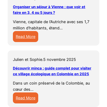
Organiser un séjour à Vienne : que voir et
faire en 3, 4 ou 5 jours ?
Vienne, capitale de l’Autriche avec ses 1,7
million d’habitants, étend…
Read More
:
O
r
Julien et Sophie.
5 novembre 2025
g
a
Découvrir minca : guide complet pour visiter
n
ce village écologique en Colombie en 2025
i
Dans un coin préservé de la Colombie, au
s
cœur des…
e
Read More
r
:
u