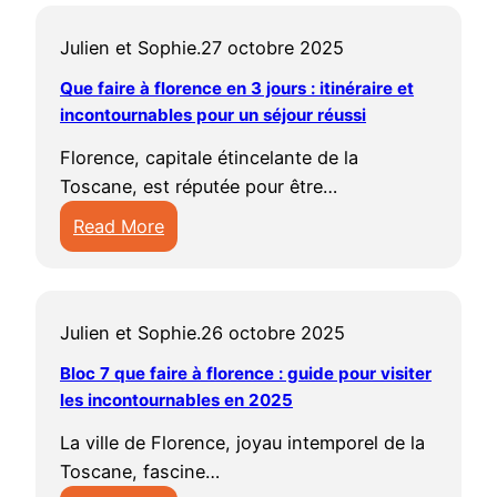
r
i
a
i
u
l
i
e
r
n
n
r
Julien et Sophie.
27 octobre 2025
e
s
n
e
s
c
v
i
c
Que faire à florence en 3 jours : itinéraire et
à
l
o
i
t
incontournables pour un séjour réussi
e
B
a
n
s
e
:
e
c
t
Florence, capitale étincelante de la
i
r
q
r
a
o
Toscane, est réputée pour être…
t
F
u
l
p
u
e
Read More
l
e
i
i
r
r
:
o
v
n
t
n
B
Q
r
o
e
a
a
e
u
e
i
t
l
b
Julien et Sophie.
26 octobre 2025
r
e
n
r
q
e
l
l
f
c
Bloc 7 que faire à florence : guide pour visiter
e
u
a
e
i
a
les incontournables en 2025
e
t
e
l
s
n
i
e
q
v
l
La ville de Florence, joyau intemporel de la
e
r
n
u
o
e
Toscane, fascine…
n
e
2
e
i