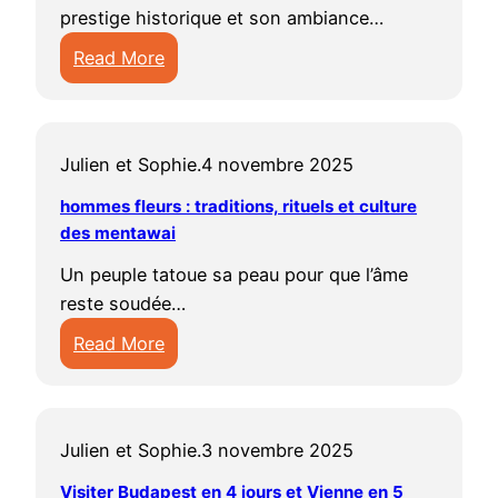
r
i
e
prestige historique et son ambiance…
e
d
v
Read More
à
e
o
:
V
c
i
V
i
o
r
i
e
m
e
Julien et Sophie.
4 novembre 2025
s
n
p
t
i
n
hommes fleurs : traditions, rituels et culture
l
f
t
des mentawai
e
e
a
e
e
t
i
Un peuple tatoue sa peau pour que l’âme
r
n
p
r
reste soudée…
V
3
o
e
Read More
i
j
u
e
:
e
o
r
n
h
n
u
v
3
o
n
r
i
,
Julien et Sophie.
3 novembre 2025
m
e
s
s
4
m
:
Visiter Budapest en 4 jours et Vienne en 5
: