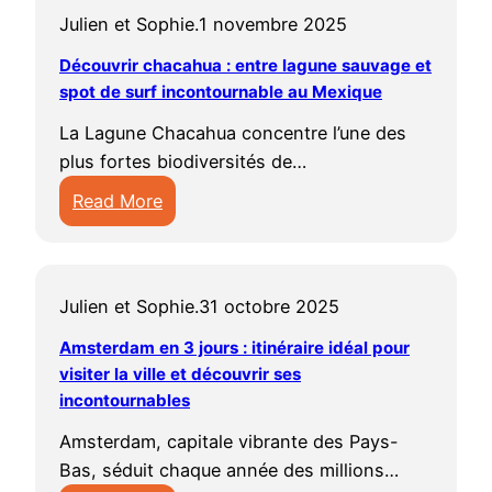
i
u
d
u
b
i
Julien et Sophie.
1 novembre 2025
s
t
a
e
l
r
i
r
Découvrir chacahua : entre lagune sauvage et
m
:
e
e
t
i
spot de surf incontournable au Mexique
e
g
s
e
e
c
n
u
,
La Lagune Chacahua concentre l’une des
t
r
h
2
i
v
plus fortes biodiversités de…
q
a
i
o
d
i
u
Read More
m
e
u
e
s
e
:
s
n
5
c
i
v
D
t
n
j
o
t
o
é
e
e
o
m
e
i
Julien et Sophie.
31 octobre 2025
c
r
e
u
p
s
r
o
d
n
Amsterdam en 3 jours : itinéraire idéal pour
r
l
e
p
u
visiter la ville et découvrir ses
a
2
s
e
t
o
v
incontournables
m
0
:
t
a
u
r
e
2
q
d
Amsterdam, capitale vibrante des Pays-
c
r
i
n
5
u
e
Bas, séduit chaque année des millions…
t
u
r
3