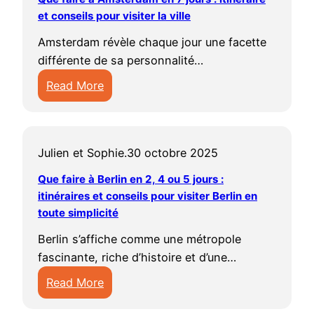
’
l
e
i
u
et conseils pour visiter la ville
e
A
p
s
l
v
r
g
o
u
Amsterdam révèle chaque jour une facette
s
r
d
d
u
r
différente de sa personnalité…
e
i
a
e
r
f
t
Read More
r
m
p
v
i
i
:
l
e
o
i
n
n
Q
e
n
u
s
c
c
u
l
2
r
i
o
Julien et Sophie.
30 octobre 2025
o
e
a
0
d
t
n
n
f
c
Que faire à Berlin en 2, 4 ou 5 jours :
2
e
e
t
t
a
itinéraires et conseils pour visiter Berlin en
r
5
s
r
o
o
i
toute simplicité
o
:
v
l
u
u
r
s
i
a
a
Berlin s’affiche comme une métropole
r
r
e
e
d
c
v
fascinante, riche d’histoire et d’une…
n
n
à
e
é
a
i
a
a
Read More
A
n
e
n
l
b
b
:
m
F
s
c
l