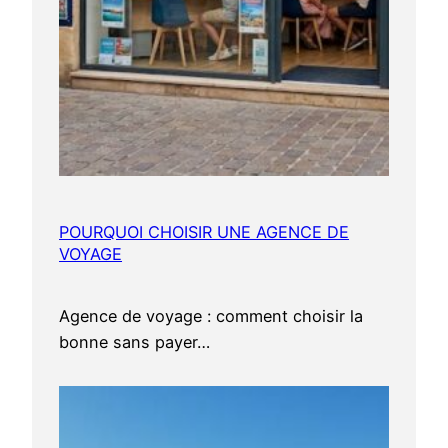
m
s
e
2
0
2
5
)
POURQUOI CHOISIR UNE AGENCE DE
VOYAGE
Agence de voyage : comment choisir la
bonne sans payer…