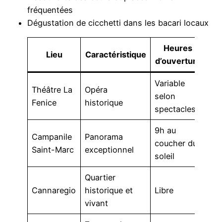
fréquentées
Dégustation de cicchetti dans les bacari locaux
Heures
Lieu
Caractéristique
Acc
d’ouverture
Variable
Théâtre La
Opéra
Qua
selon
Fenice
historique
Ma
spectacles
9h au
Campanile
Panorama
As
coucher du
Saint-Marc
exceptionnel
dis
soleil
Quartier
Ac
Cannaregio
historique et
Libre
pié
vivant
va