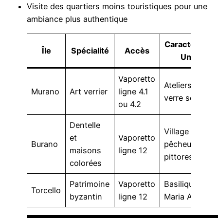
Visite des quartiers moins touristiques pour une
ambiance plus authentique
Caractéristiq
Île
Spécialité
Accès
Unique
Vaporetto
Ateliers de
Murano
Art verrier
ligne 4.1
verre soufflé
ou 4.2
Dentelle
Village de
et
Vaporetto
Burano
pêcheurs
maisons
ligne 12
pittoresque
colorées
Patrimoine
Vaporetto
Basilique Sant
Torcello
byzantin
ligne 12
Maria Assunta