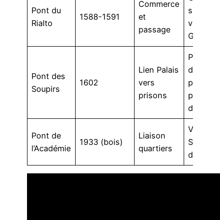
Commerce
Pont du
sur le p
1588-1591
et
Rialto
vue sur
passage
Grand C
Passag
Lien Palais
des
Pont des
1602
vers
prisonni
Soupirs
prisons
pierre
d’Istrie
Vue sur
Pont de
Liaison
1933 (bois)
Santa M
l’Académie
quartiers
della Sa