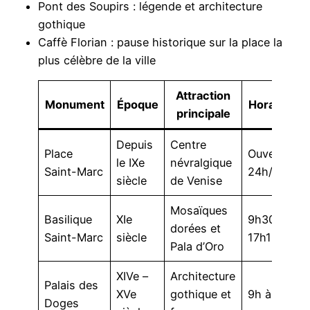
Pont des Soupirs : légende et architecture
gothique
Caffè Florian : pause historique sur la place la
plus célèbre de la ville
Attraction
Monument
Époque
Horaires
principale
Depuis
Centre
Place
Ouverte
le IXe
névralgique
Saint-Marc
24h/24
siècle
de Venise
Mosaïques
Basilique
XIe
9h30 à
dorées et
Saint-Marc
siècle
17h15
Pala d’Oro
XIVe –
Architecture
Palais des
XVe
gothique et
9h à 19h
Doges