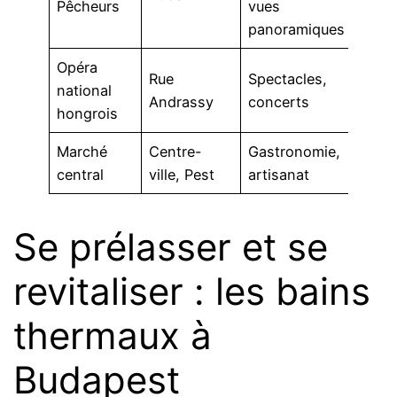
Pêcheurs
vues
panoramiques
Opéra
Rue
Spectacles,
national
350 
Andrassy
concerts
hongrois
Marché
Centre-
Gastronomie,
900 
central
ville, Pest
artisanat
Se prélasser et se
revitaliser : les bains
thermaux à
Budapest