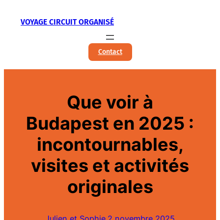
Aller
VOYAGE CIRCUIT ORGANISÉ
au
contenu
Contact
Que voir à
Budapest en 2025 :
incontournables,
visites et activités
originales
Julien et Sophie.
2 novembre 2025