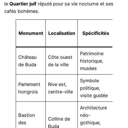
le
Quartier juif
réputé pour sa vie nocturne et ses
cafés bohèmes.
Fréq
Monument
Localisation
Spécificités
an
appr
Patrimoine
Château
Côte ouest
historique,
2 mil
de Buda
de la ville
musées
Symbole
Parlement
Rive est,
politique,
1.8 m
hongrois
centre-ville
visite guidée
Architecture
Bastion
néo-
Colline de
des
gothique,
1 mil
Buda