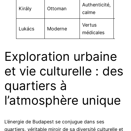
Authenticité,
Soins
Király
Ottoman
calme
thérap
Vertus
Lukács
Moderne
Physio
médicales
Exploration urbaine
et vie culturelle : des
quartiers à
l’atmosphère unique
L’énergie de Budapest se conjugue dans ses
quartiers, véritable miroir de sa diversité culturelle et