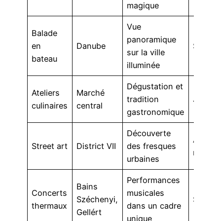
magique
Vue
Balade
panoramique
en
Danube
Soirée
sur la ville
bateau
illuminée
Dégustation et
Ateliers
Marché
tradition
Journé
culinaires
central
gastronomique
Découverte
Après-
Street art
District VII
des fresques
midi
urbaines
Performances
Bains
Concerts
musicales
Széchenyi,
Soirée
thermaux
dans un cadre
Gellért
unique