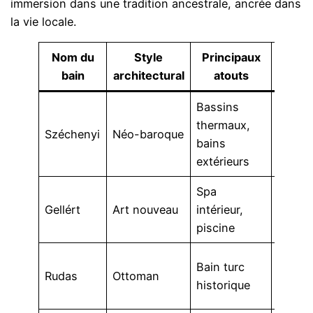
immersion dans une tradition ancestrale, ancrée dans
la vie locale.
Nom du
Style
Principaux
Ac
bain
architectural
atouts
compl
Bassins
thermaux,
Sauna
Széchenyi
Néo-baroque
bains
massa
extérieurs
Spa
Soins 
Gellért
Art nouveau
intérieur,
hamm
piscine
Jacuzz
Bain turc
Rudas
Ottoman
panor
historique
sauna