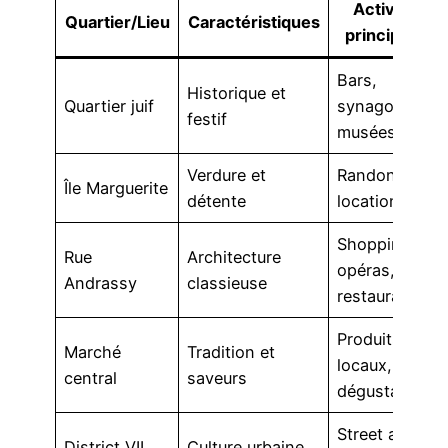
Activités
Quartier/Lieu
Caractéristiques
principales
Bars,
Historique et
Quartier juif
synagogues,
festif
musées
Verdure et
Randonnées,
Île Marguerite
détente
location vélo
Shopping,
Rue
Architecture
opéras,
Andrassy
classieuse
restaurants
Produits
Marché
Tradition et
locaux,
central
saveurs
dégustations
Street art,
District VII
Culture urbaine