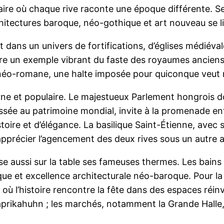
ire où chaque rive raconte une époque différente. Se
chitectures baroque, néo-gothique et art nouveau se l
ans un univers de fortifications, d’églises médiéva
fre un exemple vibrant du faste des royaumes anciens
et néo-romane, une halte imposée pour quiconque veut m
rne et populaire. Le majestueux Parlement hongrois do
ssée au patrimoine mondial, invite à la promenade ent
stoire et d’élégance. La basilique Saint-Étienne, av
pprécier l’agencement des deux rives sous un autre a
se aussi sur la table ses fameuses thermes. Les bains
urque et excellence architecturale néo-baroque. Pour l
où l’histoire rencontre la fête dans des espaces réin
rikahuhn ; les marchés, notamment la Grande Halle, ré