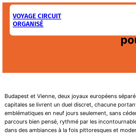
Aller
au
VOYAGE CIRCUIT
ORGANISÉ
contenu
Visiter Budapest en 4 
po
Budapest et Vienne, deux joyaux européens séparés pa
capitales se livrent un duel discret, chacune portan
emblématiques en neuf jours seulement, sans céder 
parcours bien pensé, rythmé par les incontournabl
dans des ambiances à la fois pittoresques et moder