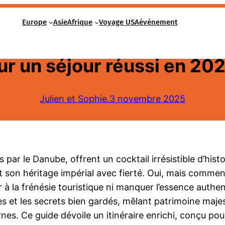
Europe
Asie
Afrique
Voyage USA
évènement
jours et Vienne en 5 jours 
ur un séjour réussi en 202
Julien et Sophie.
3 novembre 2025
r le Danube, offrent un cocktail irrésistible d’histoir
t son héritage impérial avec fierté. Oui, mais comment
à la frénésie touristique ni manquer l’essence authe
es et les secrets bien gardés, mêlant patrimoine m
nes. Ce guide dévoile un itinéraire enrichi, conçu po