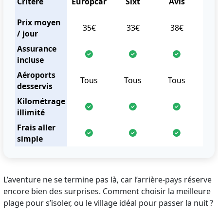
Critère
Europcar
Sixt
Avis
H
Prix moyen
35€
33€
38€
/ jour
Assurance
incluse
Aéroports
Tous
Tous
Tous
T
desservis
Kilométrage
illimité
Frais aller
simple
L’aventure ne se termine pas là, car l’arrière-pays réserve
encore bien des surprises. Comment choisir la meilleure
plage pour s’isoler, ou le village idéal pour passer la nuit ?