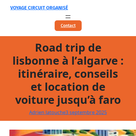
Aller
VOYAGE CIRCUIT ORGANISÉ
au
contenu
Contact
Road trip de
lisbonne à l’algarve :
itinéraire, conseils
et location de
voiture jusqu’à faro
Adrien latouche
3 septembre 2025