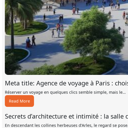
Meta title: Agence de voyage à Paris : choi
Réserver un voyage en quelques clics semble simple, mais le…
:
Read More
Meta
title:
Secrets d’architecture et intimité : la sall
Agence
de
En descendant les collines herbeuses d’Arles, le regard se pos