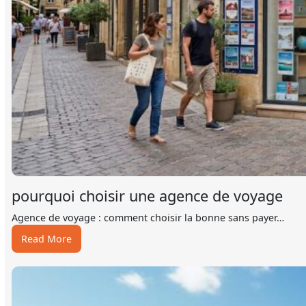
pourquoi choisir une agence de voyage
Agence de voyage : comment choisir la bonne sans payer…
:
Read More
pourquoi
choisir
une
agence