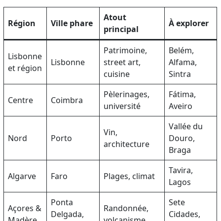
Atout
Région
Ville phare
À explorer
principal
Patrimoine,
Belém,
Lisbonne
Lisbonne
street art,
Alfama,
et région
cuisine
Sintra
Pèlerinages,
Fátima,
Centre
Coimbra
université
Aveiro
Vallée du
Vin,
Nord
Porto
Douro,
architecture
Braga
Tavira,
Algarve
Faro
Plages, climat
Lagos
Ponta
Sete
Açores &
Randonnée,
Delgada,
Cidades,
Madère
volcanisme