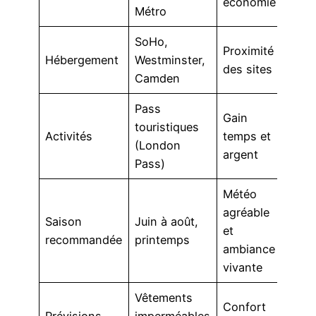
économie
Métro
SoHo,
Proximité
Hébergement
Westminster,
des sites
Camden
Pass
Gain
touristiques
Activités
temps et
(London
argent
Pass)
Météo
agréable
Saison
Juin à août,
et
recommandée
printemps
ambiance
vivante
Vêtements
Confort
Prévisions
imperméables