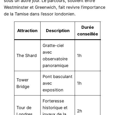
sous un autre jour. Le parcours, souvent entre
Westminster et Greenwich, fait revivre l’importance
de la Tamise dans l’essor londonien.
Durée
C
Attraction
Description
conseillée
appro
Gratte-ciel
avec
Envir
The Shard
1h
observatoire
€
panoramique
Pont basculant
Tower
avec
1h
Envir
Bridge
exposition
Forteresse
Tour de
historique et
2h
Envir
Londres
joyaux de la