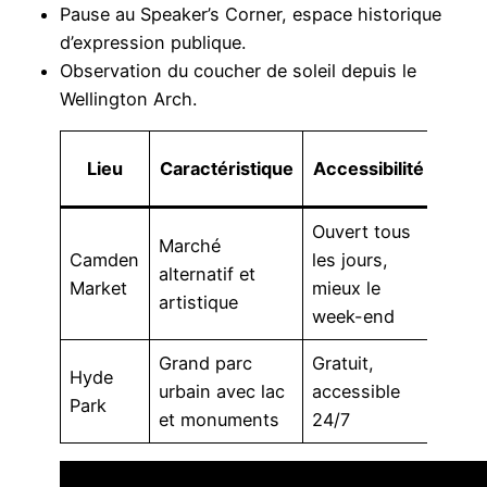
Pause au Speaker’s Corner, espace historique
d’expression publique.
Observation du coucher de soleil depuis le
Wellington Arch.
A
Lieu
Caractéristique
Accessibilité
rec
Ouvert tous
Marché
Shop
Camden
les jours,
alternatif et
stree
Market
mieux le
artistique
conc
week-end
Grand parc
Gratuit,
Prom
Hyde
urbain avec lac
accessible
barqu
Park
et monuments
24/7
déte