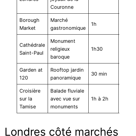
Couronne
Borough
Marché
1h
Variab
Market
gastronomique
Monument
Cathédrale
Envir
religieux
1h30
Saint-Paul
€
baroque
Garden at
Rooftop jardin
30 min
Gratui
120
panoramique
Croisière
Balade fluviale
De 19
sur la
avec vue sur
1h à 2h
110 € 
Tamise
monuments
formu
Londres côté marchés