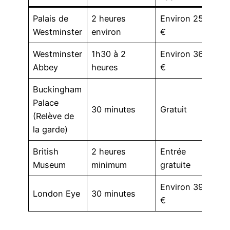
Palais de
2 heures
Environ 25
Vi
Westminster
environ
€
r
Westminster
1h30 à 2
Environ 36
Bé
Abbey
heures
€
d’
Buckingham
Palace
Pr
30 minutes
Gratuit
(Relève de
d’
la garde)
British
2 heures
Entrée
Vi
Museum
minimum
gratuite
pa
Environ 39
Ré
London Eye
30 minutes
€
ob