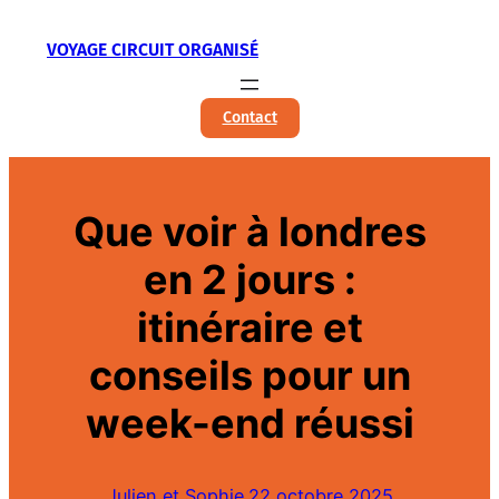
Aller
VOYAGE CIRCUIT ORGANISÉ
au
contenu
Contact
Que voir à londres
en 2 jours :
itinéraire et
conseils pour un
week-end réussi
Julien et Sophie.
22 octobre 2025