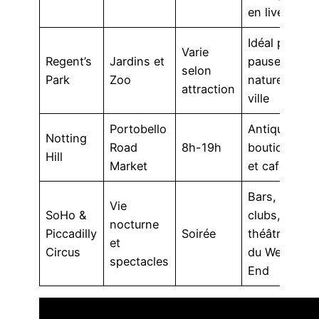
en live
Idéal pour
Varie
Regent’s
Jardins et
pause
selon
Park
Zoo
nature en
attraction
ville
Portobello
Antiquités,
Notting
Road
8h-19h
boutiques
Hill
Market
et cafés
Bars,
Vie
SoHo &
clubs, et
nocturne
Piccadilly
Soirée
théâtres
et
Circus
du West
spectacles
End