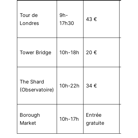
Joyaux
Tour de
9h-
Couro
43 €
Londres
17h30
histor
riche
Passer
Tower Bridge
10h-18h
20 €
vitrée
bascul
Vue
The Shard
panor
10h-22h
34 €
(Observatoire)
et exp
intera
March
Borough
Entrée
10h-17h
culinai
Market
gratuite
authen