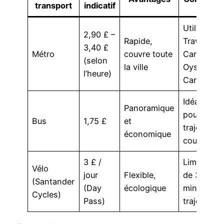
transport
indicatif
Utiliser
2,90 £ –
Rapide,
Travel
3,40 £
Métro
couvre toute
Card ou
(selon
la ville
Oyster
l’heure)
Card
Idéal
Panoramique
pour
Bus
1,75 £
et
trajets
économique
courts
3 £ /
Limite
Vélo
jour
Flexible,
de 30
(Santander
(Day
écologique
min par
Cycles)
Pass)
trajet