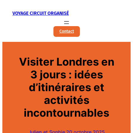
Aller
VOYAGE CIRCUIT ORGANISÉ
au
contenu
Contact
Visiter Londres en
3 jours : idées
d’itinéraires et
activités
incontournables
Julien et Sophie.
20 octobre 2025