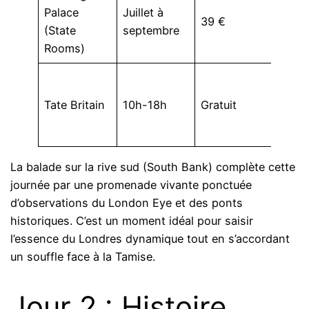
Palace
Juillet à
saiso
39 €
(State
septembre
réser
Rooms)
oblig
Colle
d’art
Tate Britain
10h-18h
Gratuit
brita
entré
La balade sur la rive sud (South Bank) complète cette
journée par une promenade vivante ponctuée
d’observations du London Eye et des ponts
historiques. C’est un moment idéal pour saisir
l’essence du Londres dynamique tout en s’accordant
un souffle face à la Tamise.
Jour 2 : Histoire