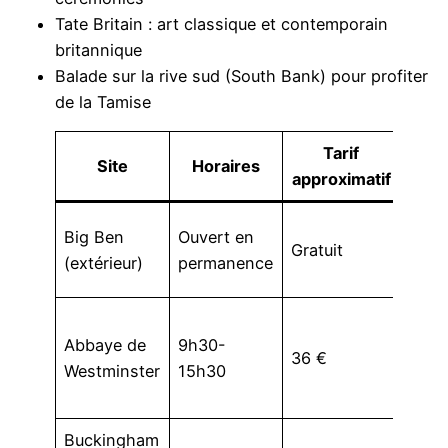
Tate Britain : art classique et contemporain
britannique
Balade sur la rive sud (South Bank) pour profiter
de la Tamise
Tarif
Site
Horaires
Part
approximatif
Visit
Big Ben
Ouvert en
Gratuit
rése
(extérieur)
permanence
rési
Patr
Abbaye de
9h30-
UNES
36 €
Westminster
15h30
de
cour
Buckingham
Ouve