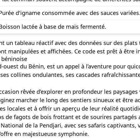
Purée d'igname consommée avec des sauces variées
Boisson lactée à base de maïs fermenté.
rant un tableau réactif avec des données sur des plat
t manipulées et affichées. Ce code est prêt à être i
 béninoise
-ouest du Bénin, est un appel à l’aventure pour quic
 ses collines ondulantes, ses cascades rafraîchissant
ccasion rêvée d’explorer en profondeur les paysages v
nez marcher le long des sentiers sinueux et être accu
s locales et à offrir un aperçu de leur réalité quotid
os de fagots de bois frottant et de sourires partagé
 National de la Pendjari, avec ses safaris captivants
s’offre en majestueuse symphonie.