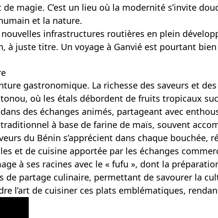
 de magie. C’est un lieu où la modernité s’invite do
’humain et la nature.
s nouvelles infrastructures routières en plein dévelop
n, à juste titre. Un voyage à Ganvié est pourtant bien
re
aventure gastronomique. La richesse des saveurs et d
ou, où les étals débordent de fruits tropicaux sucr
ans des échanges animés, partageant avec enthousia
t traditionnel à base de farine de maïs, souvent acc
aveurs du Bénin s’apprécient dans chaque bouchée, rév
les et de cuisine apportée par les échanges commerc
ge à ses racines avec le « fufu », dont la préparati
e partage culinaire, permettant de savourer la cult
ndre l’art de cuisiner ces plats emblématiques, rend