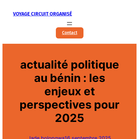
Aller
VOYAGE CIRCUIT ORGANISÉ
au
contenu
Contact
actualité politique
au bénin : les
enjeux et
perspectives pour
2025
Jade bolongwa
16 septembre 2025