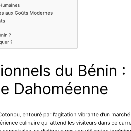
 Humaines
les aux Goûts Modernes
nts
énin ?
nquer ?
tionnels du Bénin 
ine Dahoméenne
Cotonou, entouré par l’agitation vibrante d’un marché
xpérience culinaire qui attend les visiteurs dans ce carr
 ancestrales, se distingue par une utilisation ingéni