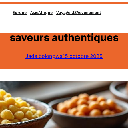
Europe
Asie
Afrique
Voyage USA
évènement
e de la nourriture béninois
saveurs authentiques
Jade bolongwa
15 octobre 2025