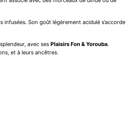
ement associé avec des morceaux de dinde ou de
cus infusées. Son goût légèrement acidulé s’accorde
 splendeur, avec ses
Plaisirs Fon & Yorouba
.
ons, et à leurs ancêtres.