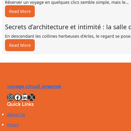
Réserver un voyage en quelques clics semble simple, mais le…
:
Read More
Meta
title:
Secrets d’architecture et intimité : la sall
Agence
de
En descendant les collines herbeuses d’Arles, le regard se pos
voyage
:
Read More
à
Secrets
Paris
d’architecture
:
et
choisir
intimité
fiable
:
et
la
pas
voyage circuit organisé
salle
cher
de
Instagram
Facebook
LinkedIn
X
en
bains
2026
Quick Links
iconique
de
About Us
la
Policy
villa
Benkemoun