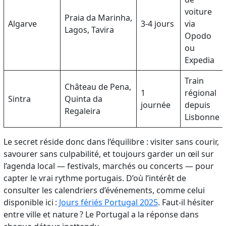
voiture
Praia da Marinha,
Algarve
3-4 jours
via
Lagos, Tavira
Opodo
ou
Expedia
Train
Château de Pena,
1
régional
Sintra
Quinta da
journée
depuis
Regaleira
Lisbonne
Le secret réside donc dans l’équilibre : visiter sans courir,
savourer sans culpabilité, et toujours garder un œil sur
l’agenda local — festivals, marchés ou concerts — pour
capter le vrai rythme portugais. D’où l’intérêt de
consulter les calendriers d’événements, comme celui
disponible ici :
Jours fériés Portugal 2025
. Faut-il hésiter
entre ville et nature ? Le Portugal a la réponse dans