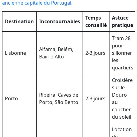
ancienne capitale du Portugal
.
Temps
Astuce
Destination
Incontournables
conseillé
pratique
Tram 28
pour
Alfama, Belém,
Lisbonne
2-3 jours
sillonner
Bairro Alto
les
quartiers
Croisière
sur le
Ribeira, Caves de
Douro
Porto
2-3 jours
Porto, São Bento
au
coucher
du soleil
Location
de