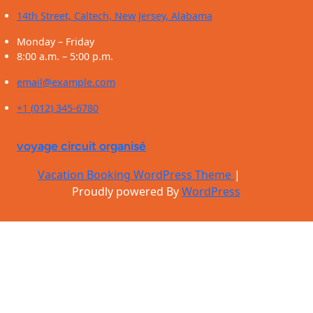
14th Street, Caltech, New Jersey, Alabama
Monday – Friday
8:00 a.m. – 5:00 p.m.
email@example.com
+1 (012) 345-6780
voyage circuit organisé
Vacation Booking WordPress Theme
|
Proudly powered By
WordPress