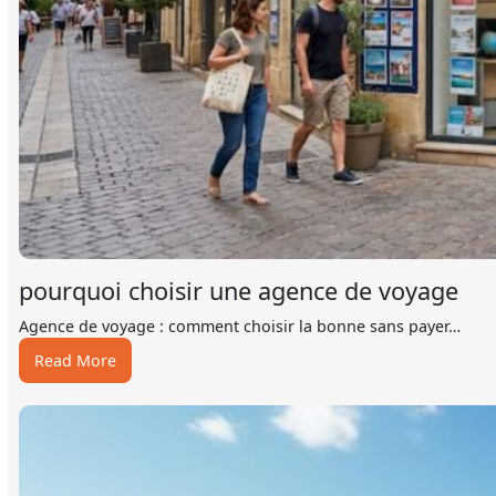
pourquoi choisir une agence de voyage
Agence de voyage : comment choisir la bonne sans payer…
:
Read More
pourquoi
choisir
une
agence
de