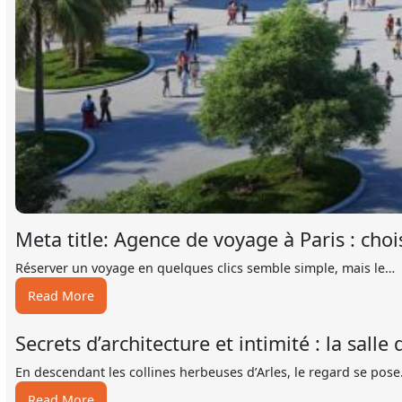
Meta title: Agence de voyage à Paris : choi
Réserver un voyage en quelques clics semble simple, mais le…
:
Read More
Meta
title:
Secrets d’architecture et intimité : la sall
Agence
de
En descendant les collines herbeuses d’Arles, le regard se pos
voyage
:
Read More