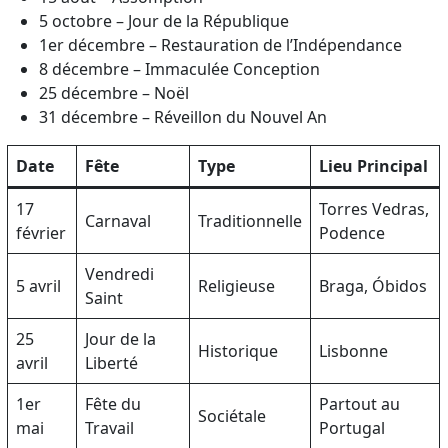
5 octobre – Jour de la République
1er décembre – Restauration de l’Indépendance
8 décembre – Immaculée Conception
25 décembre – Noël
31 décembre – Réveillon du Nouvel An
Date
Fête
Type
Lieu Principal
17
Torres Vedras,
Carnaval
Traditionnelle
février
Podence
Vendredi
5 avril
Religieuse
Braga, Óbidos
Saint
25
Jour de la
Historique
Lisbonne
avril
Liberté
1er
Fête du
Partout au
Sociétale
mai
Travail
Portugal