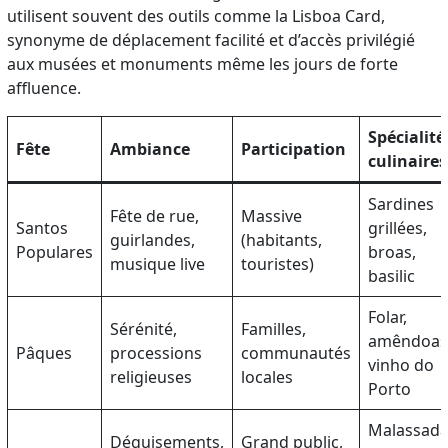
utilisent souvent des outils comme la Lisboa Card,
synonyme de déplacement facilité et d’accès privilégié
aux musées et monuments même les jours de forte
affluence.
Spécialité
Fête
Ambiance
Participation
culinaires
Sardines
Fête de rue,
Massive
Santos
grillées,
guirlandes,
(habitants,
Populares
broas,
musique live
touristes)
basilic
Folar,
Sérénité,
Familles,
amêndoas
Pâques
processions
communautés
vinho do
religieuses
locales
Porto
Malassada
Déguisements,
Grand public,