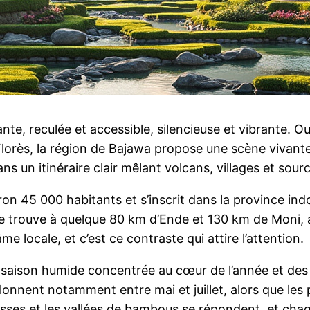
nte, reculée et accessible, silencieuse et vibrante. O
 Florès, la région de Bajawa propose une scène vivante
dans un itinéraire clair mêlant volcans, villages et s
ron 45 000 habitants et s’inscrit dans la province in
se trouve à quelque 80 km d’Ende et 130 km de Moni, a
 locale, et c’est ce contraste qui attire l’attention.
e saison humide concentrée au cœur de l’année et de
helonnent notamment entre mai et juillet, alors que l
rrasses et les vallées de bambous se répondent, et chaq