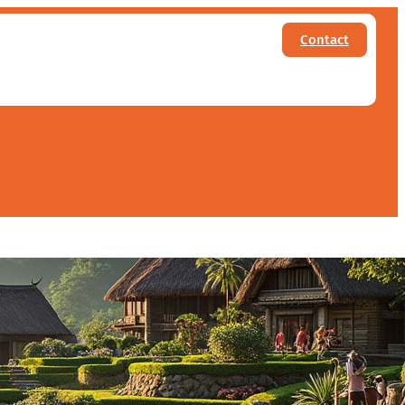
Contact
ette région authentique