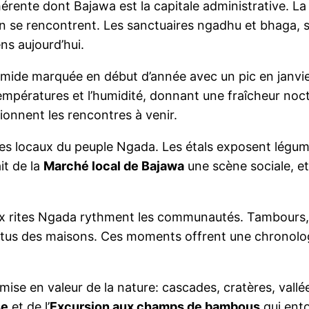
hérente dont Bajawa est la capitale administrative. L
en se rencontrent. Les sanctuaires ngadhu et bhaga, 
ens aujourd’hui.
umide marquée en début d’année avec un pic en janvier,
mpératures et l’humidité, donnant une fraîcheur noctu
ionnent les rencontres à venir.
es locaux du peuple Ngada. Les étals exposent légum
it de la
Marché local de Bajawa
une scène sociale, et
s aux rites Ngada rythment les communautés. Tambours,
ointus des maisons. Ces moments offrent une chronologi
 mise en valeur de la nature: cascades, cratères, val
se
et de l’
Excursion aux champs de bambous
qui ento