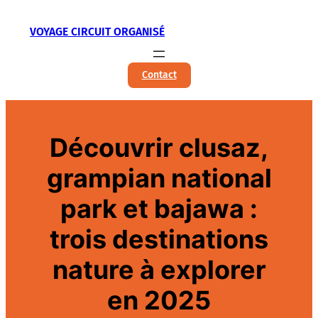
Aller
VOYAGE CIRCUIT ORGANISÉ
au
contenu
Contact
Découvrir clusaz,
grampian national
park et bajawa :
trois destinations
nature à explorer
en 2025