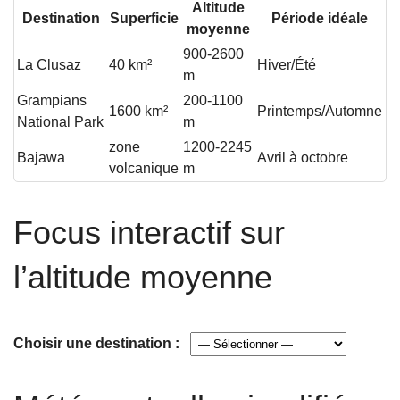
Altitude
Destination
Superficie
Période idéale
moyenne
900-2600
La Clusaz
40 km²
Hiver/Été
m
Grampians
200-1100
1600 km²
Printemps/Automne
National Park
m
zone
1200-2245
Bajawa
Avril à octobre
volcanique
m
Focus interactif sur
l’altitude moyenne
Choisir une destination :