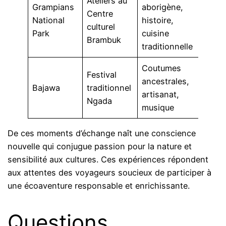
Ateliers au
Grampians
aborigène,
Centre
National
histoire,
culturel
Park
cuisine
Brambuk
traditionnelle
Coutumes
Festival
ancestrales,
Bajawa
traditionnel
artisanat,
Ngada
musique
De ces moments d’échange naît une conscience
nouvelle qui conjugue passion pour la nature et
sensibilité aux cultures. Ces expériences répondent
aux attentes des voyageurs soucieux de participer à
une écoaventure responsable et enrichissante.
Questions