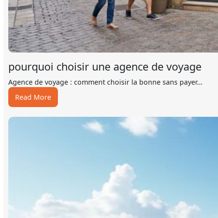
pourquoi choisir une agence de voyage
Agence de voyage : comment choisir la bonne sans payer…
:
Read More
pourquoi
choisir
une
agence
de
voyage