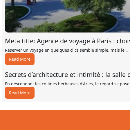
Meta title: Agence de voyage à Paris : choi
Réserver un voyage en quelques clics semble simple, mais le…
:
Read More
Meta
title:
Secrets d’architecture et intimité : la sall
Agence
de
En descendant les collines herbeuses d’Arles, le regard se pos
voyage
:
Read More
à
Secrets
Paris
d’architecture
:
et
choisir
intimité
fiable
:
et
la