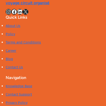
pas
voyage circuit organisé
salle
cher
de
Instagram
Facebook
LinkedIn
X
en
bains
2026
Quick Links
iconique
de
About Us
la
Policy
villa
Benkemoun
Terms and Conditions
Career
Blog
Contact Us
Navigation
Knowledge Base
Contact Support
Privacy Policy