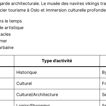
t-garde architecturale. Le musée des navires vikings t
ocier tourisme à Oslo et immersion culturelle profonde
ns le temps
e artistique
tacles
 mer
urbaine
Type d’activité
Historique
B
Culturel
F
Culturel/Architecture
S
Loisirs/Shopping
S