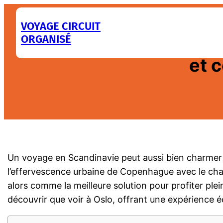
Aller
au
VOYAGE CIRCUIT
ORGANISÉ
contenu
Visiter copenhague en 
et 
Un voyage en Scandinavie peut aussi bien charmer
l’effervescence urbaine de Copenhague avec le charme
alors comme la meilleure solution pour profiter pl
découvrir que voir à Oslo, offrant une expérience é