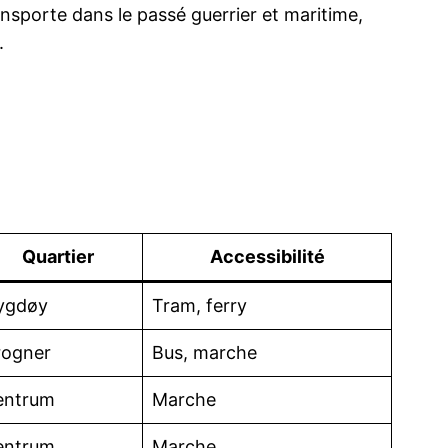
ransporte dans le passé guerrier et maritime,
.
Quartier
Accessibilité
ygdøy
Tram, ferry
rogner
Bus, marche
entrum
Marche
entrum
Marche