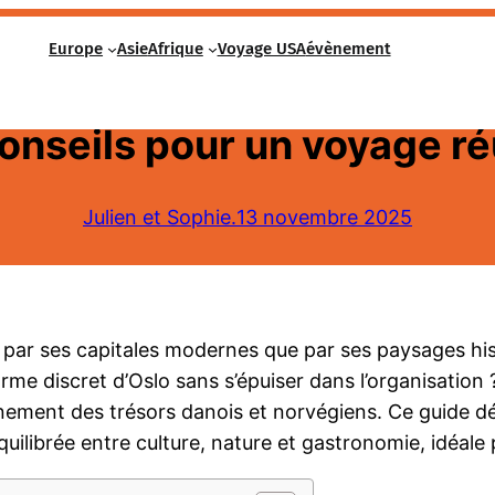
Europe
Asie
Afrique
Voyage USA
évènement
5 jours et découvrir que v
conseils pour un voyage ré
Julien et Sophie.
13 novembre 2025
 par ses capitales modernes que par ses paysages hi
 discret d’Oslo sans s’épuiser dans l’organisation ? L
einement des trésors danois et norvégiens. Ce guide 
quilibrée entre culture, nature et gastronomie, idéal