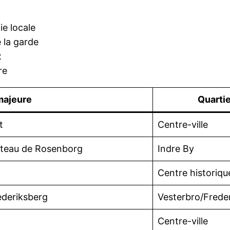
ie locale
e la garde
x
re
majeure
Quartie
t
Centre-ville
hâteau de Rosenborg
Indre By
Centre historiqu
ederiksberg
Vesterbro/Frede
Centre-ville