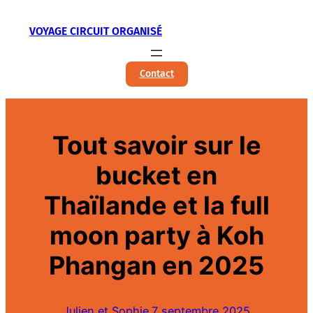
Aller
VOYAGE CIRCUIT ORGANISÉ
au
contenu
Contact
Tout savoir sur le
bucket en
Thaïlande et la full
moon party à Koh
Phangan en 2025
Julien et Sophie.
7 septembre 2025