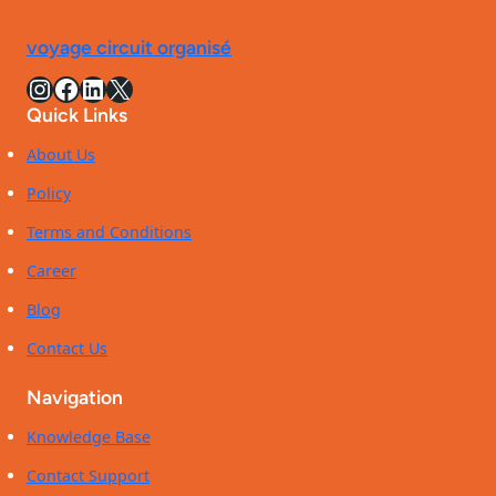
:
et
la
pas
voyage circuit organisé
salle
cher
de
Instagram
Facebook
LinkedIn
X
en
bains
2026
Quick Links
iconique
de
About Us
la
Policy
villa
Benkemoun
Terms and Conditions
Career
Blog
Contact Us
Navigation
Knowledge Base
Contact Support