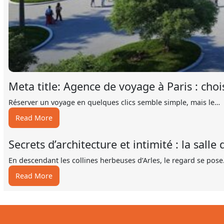
Meta title: Agence de voyage à Paris : choi
Réserver un voyage en quelques clics semble simple, mais le…
:
Read More
Meta
title:
Secrets d’architecture et intimité : la sall
Agence
de
En descendant les collines herbeuses d’Arles, le regard se pos
voyage
:
Read More
à
Secrets
Paris
d’architecture
:
et
choisir
intimité
fiable