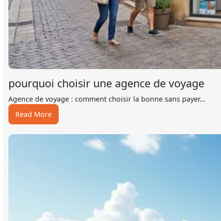
pourquoi choisir une agence de voyage
Agence de voyage : comment choisir la bonne sans payer…
:
Read More
pourquoi
choisir
une
agence
de
voyage