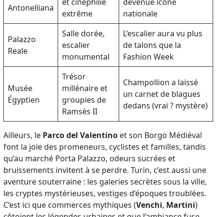
et cinéphilie
devenue icône
Antonelliana
extrême
nationale
Salle dorée,
L’escalier aura vu plus
Palazzo
escalier
de talons que la
Reale
monumental
Fashion Week
Trésor
Champollion a laissé
Musée
millénaire et
un carnet de blagues
Égyptien
groupies de
dedans (vrai ? mystère)
Ramsès II
Ailleurs, le
Parco del Valentino
et son Borgo Médiéval
font la joie des promeneurs, cyclistes et familles, tandis
qu’au marché Porta Palazzo, odeurs sucrées et
bruissements invitent à se perdre. Turin, c’est aussi une
aventure souterraine : les galeries secrètes sous la ville,
les cryptes mystérieuses, vestiges d’époques troublées.
C’est ici que commerces mythiques (
Venchi
,
Martini
)
côtoient les légendes urbaines et que l’ambiance fuse