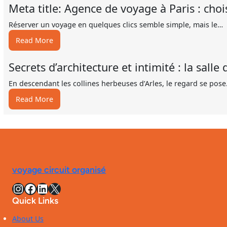
Meta title: Agence de voyage à Paris : choi
Réserver un voyage en quelques clics semble simple, mais le…
:
Read More
Meta
title:
Secrets d’architecture et intimité : la sall
Agence
de
En descendant les collines herbeuses d’Arles, le regard se pos
voyage
:
Read More
à
Secrets
Paris
d’architecture
:
et
choisir
intimité
fiable
:
et
la
pas
voyage circuit organisé
salle
cher
de
Instagram
Facebook
LinkedIn
X
en
bains
2026
Quick Links
iconique
de
About Us
la