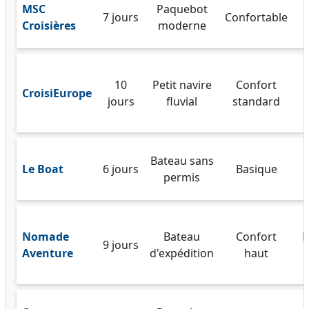
MSC
Paquebot
7 jours
Confortable
Croisières
moderne
10
Petit navire
Confort
CroisiEurope
jours
fluvial
standard
Bateau sans
Le Boat
6 jours
Basique
permis
Nomade
Bateau
Confort
F
9 jours
Aventure
d'expédition
haut