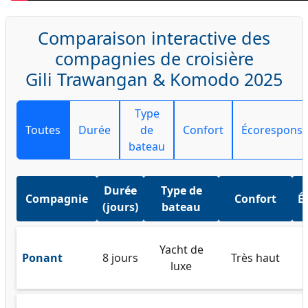
Comparaison interactive des
compagnies de croisière
Gili Trawangan & Komodo 2025
Type
Toutes
Durée
de
Confort
Écoresponsab
bateau
Durée
Type de
Compagnie
Confort
É
(jours)
bateau
Yacht de
Ponant
8 jours
Très haut
luxe