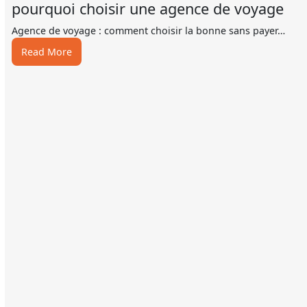
pourquoi choisir une agence de voyage
Agence de voyage : comment choisir la bonne sans payer…
:
Read More
pourquoi
choisir
une
agence
de
voyage