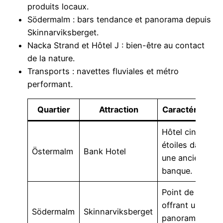
produits locaux.
Södermalm : bars tendance et panorama depuis
Skinnarviksberget.
Nacka Strand et Hôtel J : bien-être au contact
de la nature.
Transports : navettes fluviales et métro
performant.
Quartier
Attraction
Caractéristiqu
Hôtel cinq
étoiles dans
Östermalm
Bank Hotel
une ancienne
banque.
Point de vue
offrant un
Södermalm
Skinnarviksberget
panorama