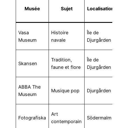
Musée
Sujet
Localisation
d
app
150
Vasa
Histoire
Île de
(env
Museum
navale
Djurgården
€)
195
Tradition,
Île de
Skansen
(en
faune et flore
Djurgården
€)
190
ABBA The
Musique pop
Djurgården
(env
Museum
€)
165
Art
Fotografiska
Södermalm
(env
contemporain
€)