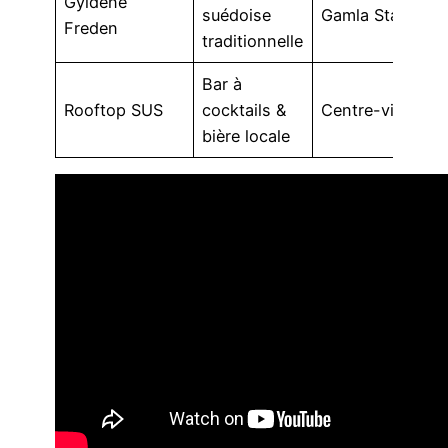
Gyldene
suédoise
Gamla Stan
p
Freden
traditionnelle
2
Bar à
C
Rooftop SUS
cocktails &
Centre-ville
d
bière locale
1