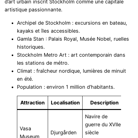
d’art urbain inscrit Stockholm comme une capitale
artistique passionnante.
Archipel de Stockholm : excursions en bateau,
kayaks et îles accessibles.
Gamla Stan : Palais Royal, Musée Nobel, ruelles
historiques.
Stockholm Metro Art : art contemporain dans
les stations de métro.
Climat : fraîcheur nordique, lumières de minuit
en été.
Population : environ 1 million d’habitants.
Attraction
Localisation
Description
A
Navire de
Fac
guerre du XVIIe
acc
Vasa
Djurgården
siècle
en
Museum