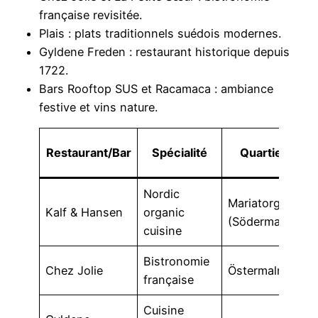
française revisitée.
Plais : plats traditionnels suédois modernes.
Gyldene Freden : restaurant historique depuis
1722.
Bars Rooftop SUS et Racamaca : ambiance
festive et vins nature.
Restaurant/Bar
Spécialité
Quartier
Nordic
D
Mariatorget
Kalf & Hansen
organic
à
(Södermalm)
cuisine
d
Bistronomie
D
Chez Jolie
Östermalm
française
€
Cuisine
P