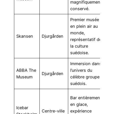
magnifiquement
tra
conservé.
ou 
Premier musée
Bus
en plein air au
ferr
monde,
Skansen
Djurgården
dep
représentatif de
cen
la culture
ville
suédoise.
Immersion dans
Vél
ABBA The
l’univers du
Djurgården
ou 
Museum
célèbre groupe
à pi
suédois.
À
Bar entièrement
pro
en glace,
Icebar
des
Centre-ville
expérience