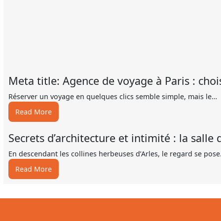
Meta title: Agence de voyage à Paris : choi
Réserver un voyage en quelques clics semble simple, mais le…
:
Read More
Meta
title:
Secrets d’architecture et intimité : la sall
Agence
de
En descendant les collines herbeuses d’Arles, le regard se pos
voyage
:
Read More
à
Secrets
Paris
d’architecture
:
et
choisir
intimité
fiable
: