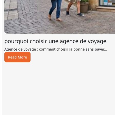
pourquoi choisir une agence de voyage
Agence de voyage : comment choisir la bonne sans payer…
:
Read More
pourquoi
choisir
une
agence
de
voyage