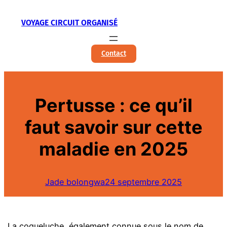
Aller
VOYAGE CIRCUIT ORGANISÉ
au
contenu
Contact
Pertusse : ce qu’il
faut savoir sur cette
maladie en 2025
Jade bolongwa
24 septembre 2025
La coqueluche, également connue sous le nom de