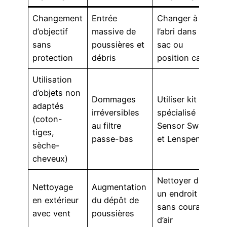
Changement
Entrée
Changer à
d’objectif
massive de
l’abri dans un
sans
poussières et
sac ou
protection
débris
position calme
Utilisation
d’objets non
Dommages
Utiliser kit
adaptés
irréversibles
spécialisé
(coton-
au filtre
Sensor Swab
tiges,
passe-bas
et Lenspen
sèche-
cheveux)
Nettoyer dans
Nettoyage
Augmentation
un endroit
en extérieur
du dépôt de
sans courant
avec vent
poussières
d’air