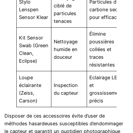
Stylo
Particules de
ciblé de
Lenspen
carbone sec
particules
Sensor Klear
pour efficacité
tenaces
Élimine
Kit Sensor
Nettoyage
poussières
Swab (Green
humide en
collées et
Clean,
douceur
traces
Eclipse)
résistantes
Loupe
Eclairage LED
éclairante
Inspection
et
(Zeiss,
du capteur
grossissement
Carson)
précis
Disposer de ces accessoires évite d’user de
méthodes hasardeuses susceptibles d’endommager
le capteur et garantit un quotidien photographique