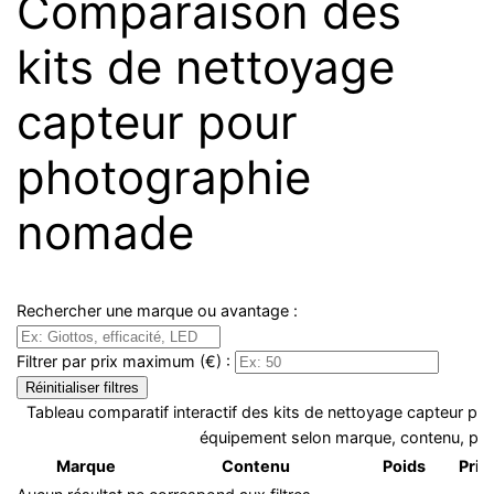
Comparaison des
kits de nettoyage
capteur pour
photographie
nomade
Rechercher une marque ou avantage :
Filtrer par prix maximum (€) :
Réinitialiser filtres
Tableau comparatif interactif des kits de nettoyage capteur po
équipement selon marque, contenu, poid
Marque
Contenu
Poids
Prix 