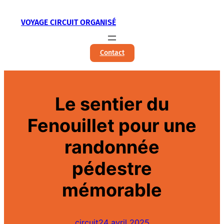
Aller
VOYAGE CIRCUIT ORGANISÉ
au
contenu
Contact
Le sentier du
Fenouillet pour une
randonnée
pédestre
mémorable
circuit
24 avril 2025