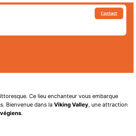
Contact
e vallée viking de
 pittoresque. Ce lieu enchanteur vous embarque
ées. Bienvenue dans la
Viking Valley
, une attraction
rvégiens
.