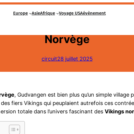
Europe
Asie
Afrique
Voyage USA
évènement
ée au cœur de la mythiqu
Norvège
circuit
28 juillet 2025
rvège
, Gudvangen est bien plus qu’un simple village
 des fiers Vikings qui peuplaient autrefois ces contr
ersion totale dans l’univers fascinant des
Vikings no