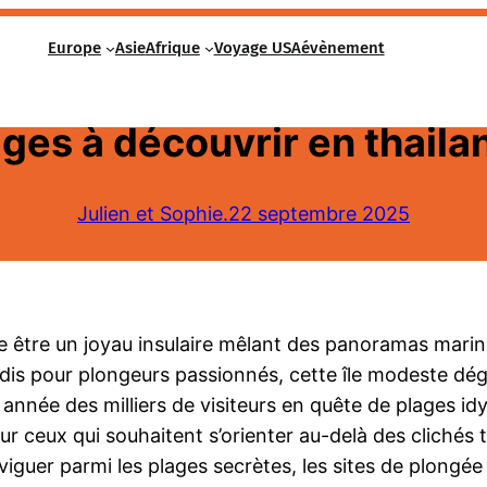
Europe
Asie
Afrique
Voyage USA
évènement
détail : une carte interact
ages à découvrir en thaila
Julien et Sophie.
22 septembre 2025
e être un joyau insulaire mêlant des panoramas marin
adis pour plongeurs passionnés, cette île modeste dég
nnée des milliers de visiteurs en quête de plages idyl
ur ceux qui souhaitent s’orienter au-delà des clichés 
guer parmi les plages secrètes, les sites de plongée 