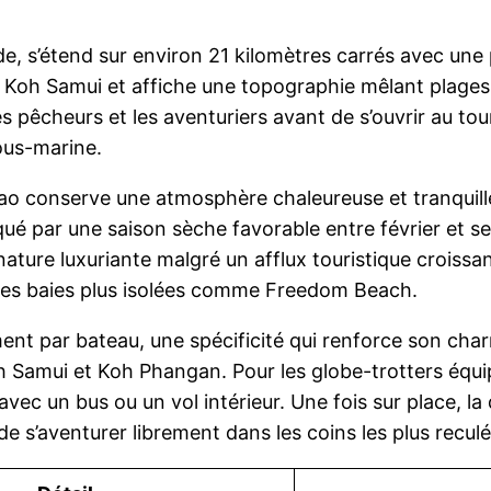
nde, s’étend sur environ 21 kilomètres carrés avec une
de Koh Samui et affiche une topographie mêlant plages 
les pêcheurs et les aventuriers avant de s’ouvrir au 
ous-marine.
Tao conserve une atmosphère chaleureuse et tranquille
qué par une saison sèche favorable entre février et se
a nature luxuriante malgré un afflux touristique croiss
 des baies plus isolées comme Freedom Beach.
 par bateau, une spécificité qui renforce son charme
oh Samui et Koh Phangan. Pour les globe-trotters 
ec un bus ou un vol intérieur. Une fois sur place, la
s’aventurer librement dans les coins les plus reculés 