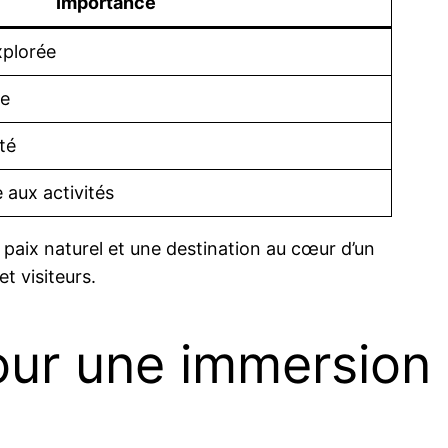
Importance
xplorée
te
té
 aux activités
paix naturel et une destination au cœur d’un
t visiteurs.
our une immersion