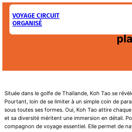
Aller
au
VOYAGE CIRCUIT
ORGANISÉ
contenu
Explorer koh tao en 
pl
Située dans le golfe de Thaïlande, Koh Tao se révèl
Pourtant, loin de se limiter à un simple coin de par
sous toutes ses formes. Oui, Koh Tao attire chaque a
et sa diversité méritent une immersion en détail. Po
compagnon de voyage essentiel. Elle permet de navi