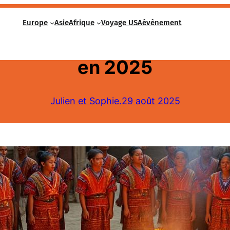
Europe
Asie
Afrique
Voyage USA
évènement
 : guide complet pour visi
en 2025
Julien et Sophie.
29 août 2025