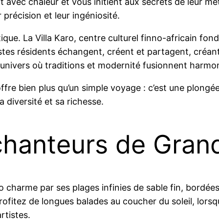
nt avec chaleur et vous initient aux secrets de leur m
précision et leur ingéniosité.
ique. La Villa Karo, centre culturel finno-africain fond
tistes résidents échangent, créent et partagent, créan
univers où traditions et modernité fusionnent harm
offre bien plus qu’un simple voyage : c’est une plongé
 diversité et sa richesse.
chanteurs de Gran
o charme par ses plages infinies de sable fin, bordé
rofitez de longues balades au coucher du soleil, lorsq
rtistes.