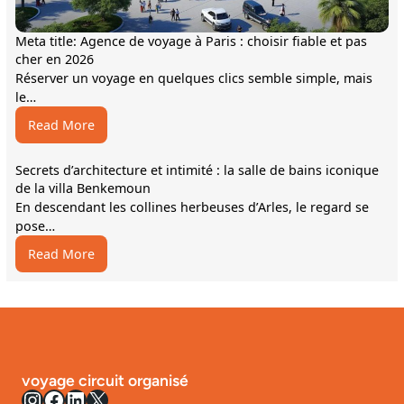
Meta title: Agence de voyage à Paris : choisir fiable et pas
cher en 2026
Réserver un voyage en quelques clics semble simple, mais
le…
:
Read More
Meta
title:
Secrets d’architecture et intimité : la salle de bains iconique
Agence
de la villa Benkemoun
de
En descendant les collines herbeuses d’Arles, le regard se
voyage
pose…
à
:
Read More
Paris
Secrets
:
d’architecture
choisir
et
fiable
intimité
et
:
pas
la
cher
voyage circuit organisé
salle
en
Instagram
Facebook
LinkedIn
X