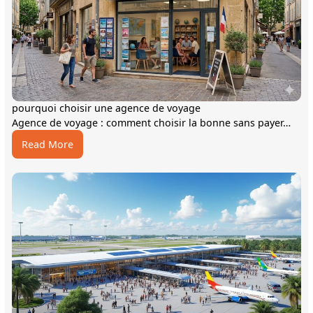
pourquoi choisir une agence de voyage
Agence de voyage : comment choisir la bonne sans payer…
:
Read More
pourquoi
choisir
une
agence
de
voyage