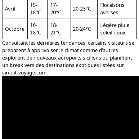
15-
17-
Floraisons,
Avril
20-23°C
18°C
20°C
averses
16-
18-
Légère pluie,
Octobre
20-24°C
18°C
21°C
soleil doux
Consultant les dernières tendances, certains visiteurs se
préparent à apprivoiser le climat comme d’autres
explorent
de nouveaux aéroports siciliens
ou planifient
un break vers des destinations exotiques listées sur
circuit-voyage.com.