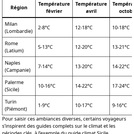
Température
Température
Tempéra
Région
février
avril
octob
Milan
2-8°C
12-18°C
10-18°C
(Lombardie)
Rome
5-13°C
12-20°C
13-21°C
(Latium)
Naples
7-14°C
13-20°C
14-22°C
(Campanie)
Palerme
10-16°C
14-22°C
17-24°C
(Sicile)
Turin
1-9°C
10-17°C
9-16°C
(Piémont)
Pour saisir ces ambiances diverses, certains voyageurs
s’inspirent des guides complets sur le climat et les
périodes clés, à l’exemple du
guide climat Sicile
.