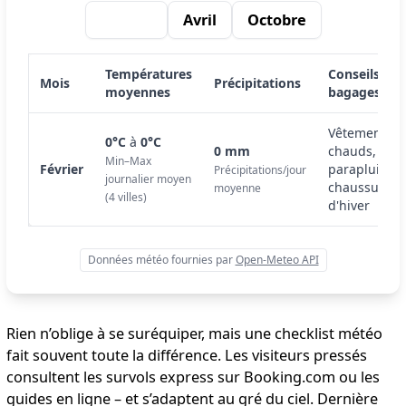
Février
Avril
Octobre
Températures
Conseils
Mois
Précipitations
moyennes
bagages
Vêtements
0°C
à
0°C
0 mm
chauds,
Min–Max
Février
parapluie,
Précipitations/jour
journalier moyen
chaussures
moyenne
(4 villes)
d'hiver
Données météo fournies par
Open-Meteo API
Rien n’oblige à se suréquiper, mais une checklist météo
fait souvent toute la différence. Les visiteurs pressés
consultent les survols express sur Booking.com ou les
guides en ligne – et s’adaptent au gré du ciel. Dernière