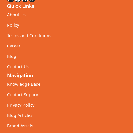
de
2026
Quick Links
bains
iconique
About Us
de
Policy
la
villa
Terms and Conditions
Benkemoun
Career
Blog
Contact Us
Navigation
Knowledge Base
Contact Support
Privacy Policy
Blog Articles
Brand Assets