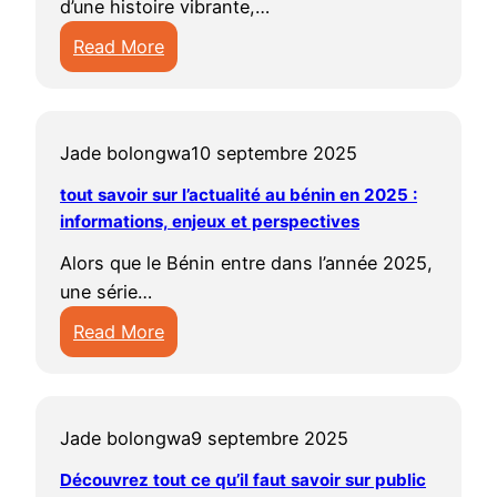
s
à
d’une histoire vibrante,…
t
c
r
à
r
Read More
u
t
e
s
e
:
a
u
t
u
t
a
l
a
e
i
e
c
i
l
n
v
n
Jade bolongwa
10 septembre 2025
t
t
i
i
r
i
u
é
tout savoir sur l’actualité au bénin en 2025 :
t
r
e
r
a
informations, enjeux et perspectives
:
é
e
e
l
l
s
n
n
Alors que le Bénin entre dans l’année 2025,
i
e
d
2
2
une série…
t
s
u
0
0
Read More
é
é
b
2
2
:
b
v
é
5
5
t
é
é
n
o
n
n
i
Jade bolongwa
9 septembre 2025
u
i
e
n
t
n
Découvrez tout ce qu’il faut savoir sur public
m
e