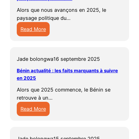
e
f
l
n
l
t
o
Alors que nous avançons en 2025, le
i
i
i
n
r
paysage politique du…
t
r
e
a
m
Read More
é
d
u
t
e
:
s
e
x
u
s
a
B
l
i
r
e
c
é
’
n
e
t
Jade bolongwa
16 septembre 2025
t
n
a
c
l
p
u
i
Bénin actualité : les faits marquants à suivre
c
o
s
e
a
en 2025
n
t
n
d
r
l
u
t
e
Alors que 2025 commence, le Bénin se
s
i
:
a
o
c
retrouve à un…
p
t
l
l
u
e
e
Read More
é
e
i
r
p
c
:
p
s
t
n
a
t
B
o
i
é
a
y
i
é
l
n
b
b
s
v
Jade bolongwa
15 septembre 2025