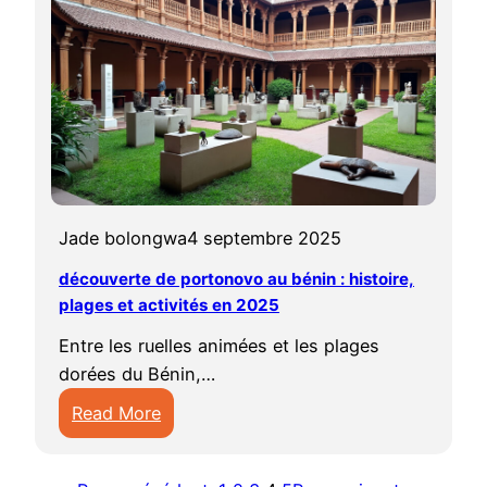
e
i
2
t
f
e
0
e
a
d
2
s
i
u
5
r
b
e
é
à
n
D
i
Jade bolongwa
4 septembre 2025
j
n
o
e
découverte de portonovo au bénin : histoire,
u
n
plages et activités en 2025
g
2
Entre les ruelles animées et les plages
o
0
dorées du Bénin,…
u
2
Read More
B
5
:
é
:
d
n
h