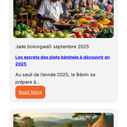
é
r
p
n
e
t
g
a
a
i
t
c
i
i
n
n
d
u
o
t
o
:
i
l
n
d
r
d
v
t
s
e
a
i
e
u
d
Jade bolongwa
5 septembre 2025
l
m
v
r
r
u
a
a
Les secrets des plats béninois à découvrir en
e
s
e
p
f
d
2025
r
i
l
a
e
e
s
t
s
y
Au seuil de l’année 2025, le Bénin se
m
s
i
é
à
s
prépare à…
m
p
t
s
e
e
Read More
e
r
é
p
x
n
:
b
a
e
i
p
2
L
é
t
t
r
l
0
e
n
i
c
i
o
2
s
i
q
o
t
r
5