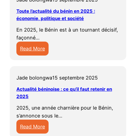
n
i
f
é
l
d
e
i
t
Toute l’actualité du bénin en 2025 :
o
n
e
’
s
n
économie, politique et société
i
r
i
s
A
a
q
m
n
à
En 2025, le Bénin est à un tournant décisif,
f
c
u
a
o
d
façonné…
r
t
e
t
i
é
i
Read More
u
a
i
s
c
q
:
a
u
o
e
o
u
T
l
b
n
e
u
e
o
i
é
s
n
v
e
Jade bolongwa
15 septembre 2025
u
t
n
e
2
r
n
t
é
Actualité béninoise : ce qu’il faut retenir en
i
s
0
i
2
e
2025
:
n
s
2
r
0
l
l
:
e
5
2025, une année charnière pour le Bénin,
e
2
’
e
l
n
s’annonce sous le…
n
5
a
s
e
t
2
Read More
c
f
s
i
0
:
t