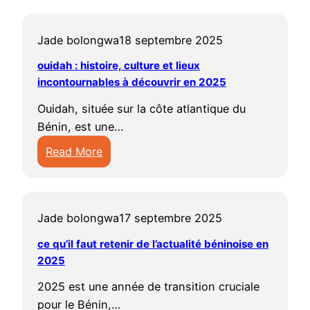
b
m
e
e
Jade bolongwa
18 septembre 2025
n
n
i
t
ouidah : histoire, culture et lieux
n
incontournables à découvrir en 2025
b
:
é
Ouidah, située sur la côte atlantique du
d
n
Bénin, est une…
é
i
Read More
c
n
:
o
o
o
u
i
u
v
s
Jade bolongwa
17 septembre 2025
i
r
e
d
e
ce qu’il faut retenir de l’actualité béninoise en
n
a
2025
z
2
h
l
0
2025 est une année de transition cruciale
:
e
2
pour le Bénin,…