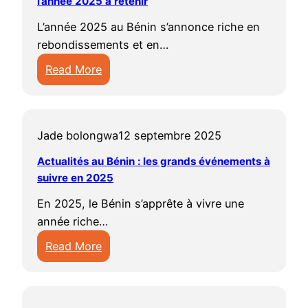
l’année 2025 à retenir
u
i
n
i
a
r
t
i
q
L’année 2025 au Bénin s’annonce riche en
u
e
s
r
u
rebondissements et en…
b
s
m
e
e
Read More
é
d
a
n
e
:
n
u
r
2
t
a
i
b
q
0
s
c
n
é
u
2
o
Jade bolongwa
12 septembre 2025
t
:
n
a
5
c
u
l
Actualités au Bénin : les grands événements à
i
n
i
a
suivre en 2025
e
n
t
é
l
s
e
s
En 2025, le Bénin s’apprête à vivre une
t
i
a
n
d
année riche…
é
t
c
2
e
Read More
é
t
0
c
:
s
u
2
e
A
b
a
5
t
c
é
l
:
t