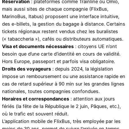
Réservation
: plateformes comme Trainline ou Omio,
mais aussi sites de chaque compagnie (FlixBus,
MarinoBus, Itabus) proposent une interface intuitive,
des e-billets, la gestion du bagage à distance. Certains
tickets régionaux restent vendus chez les buralistes
(« tabaccheria »), cafés ou distributeurs automatiques.
Visa et documents nécessaires
: citoyens UE n’ont
besoin que d’une carte d’identité en cours de validité.
Hors Europe, passeport et parfois visa obligatoire.
Droits des voyageurs
: depuis 2024, la législation
impose un remboursement ou une assistance rapide en
cas de retard supérieur à 90 min sur les grandes lignes
nationales, toutes compagnies confondues.
Horaires et correspondances
: attention aux jours
fériés (la fête de la République le 2 juin, Pâques, etc.),
où le trafic est souvent réduit.
L’application mobile de FlixBus, très employée par les
moins de 30 ans, permet de suivre l’arrivée en temps