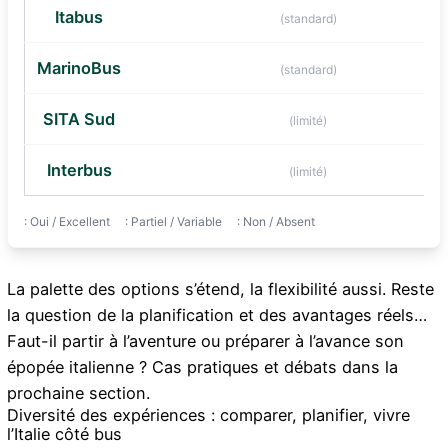
Itabus
(standard)
Élevé
Oui
Oui
MarinoBus
(standard)
Moyen
Non
Oui
SITA Sud
(limité)
Moyen
Non
Non
Interbus
(limité)
Bas
Non
Non
: Oui / Excellent
: Partiel / Variable
: Non / Absent
La palette des options s’étend, la flexibilité aussi. Reste
la question de la planification et des avantages réels…
Faut-il partir à l’aventure ou préparer à l’avance son
épopée italienne ? Cas pratiques et débats dans la
prochaine section.
Diversité des expériences : comparer, planifier, vivre
l’Italie côté bus