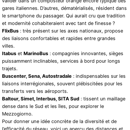
valider dans un composteur orange encore typique des
gares italiennes. D’autres, dématérialisés, résident dans
le smartphone du passager. Qui aurait cru que tradition
et modernité cohabiteraient avec tant de finesse ?
FlixBus
: très présent sur les axes nationaux, propose
des liaisons confortables et rapides entre grandes
villes.
Itabus
et
MarinoBus
: compagnies innovantes, sièges
puissamment inclinables, services à bord pour longs
trajets.
Buscenter, Sena, Autostradale
: indispensables sur les
liaisons interrégionales, souvent plébiscitées pour les
transferts vers les aéroports.
Baltour, Simet, Interbus, SITA Sud
: tissent un maillage
dense dans le Sud et les îles, pour explorer le
Mezzogiorno.
Pour donner une idée concrète de la diversité et de
l’efficacité du réseau, voici un aperçu des distances et