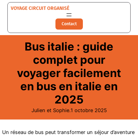
Aller
VOYAGE CIRCUIT ORGANISÉ
au
contenu
Contact
Bus italie : guide
complet pour
voyager facilement
en bus en italie en
2025
Julien et Sophie.
1 octobre 2025
Un réseau de bus peut transformer un séjour d’aventure