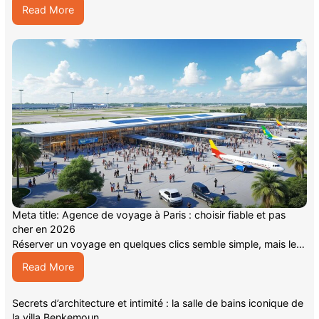
:
Read More
pourquoi
choisir
une
agence
de
voyage
Meta title: Agence de voyage à Paris : choisir fiable et pas
cher en 2026
Réserver un voyage en quelques clics semble simple, mais le…
:
Read More
Meta
title:
Secrets d’architecture et intimité : la salle de bains iconique de
Agence
la villa Benkemoun