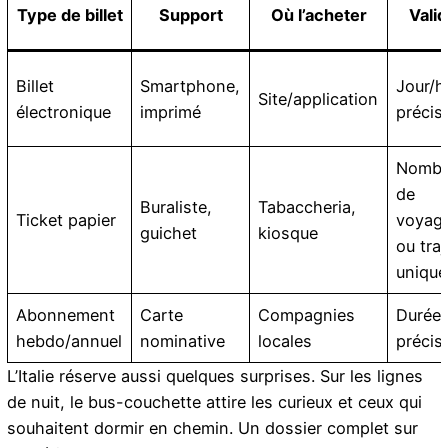
Type de billet
Support
Où l’acheter
Valid
Billet
Smartphone,
Jour/h
Site/application
électronique
imprimé
précis
Nombr
de
Buraliste,
Tabaccheria,
Ticket papier
voyag
guichet
kiosque
ou traj
unique
Abonnement
Carte
Compagnies
Durée
hebdo/annuel
nominative
locales
précis
L’Italie réserve aussi quelques surprises. Sur les lignes
de nuit, le bus-couchette attire les curieux et ceux qui
souhaitent dormir en chemin. Un dossier complet sur