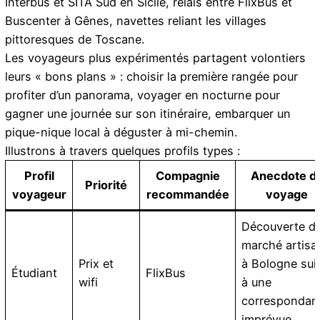
Interbus et SITA Sud en Sicile, relais entre FlixBus et
Buscenter à Gênes, navettes reliant les villages
pittoresques de Toscane.
Les voyageurs plus expérimentés partagent volontiers
leurs « bons plans » : choisir la première rangée pour
profiter d’un panorama, voyager en nocturne pour
gagner une journée sur son itinéraire, embarquer un
pique-nique local à déguster à mi-chemin.
Illustrons à travers quelques profils types :
Profil
Compagnie
Anecdote d
Priorité
voyageur
recommandée
voyage
Découverte d’
marché artisa
Prix et
à Bologne sui
Étudiant
FlixBus
wifi
à une
correspondan
imprévue