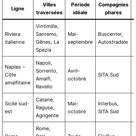
Villes
Période
Compagnies
Ligne
traversées
idéale
phares
Vintimille,
C
Riviera
Sanremo,
Mai-
Buscenter,
v
italienne
Gênes, La
septembre
Autostradale
Spezia
Napoli,
Naples –
Sorrento,
Avril-
Côte
SITA Sud
Amalfi,
octobre
amalfitaine
Ravello
Catane,
Sicile sud-
Mai-
Interbus,
Raguse,
est
octobre
SITA Sud
Agrigente
Rome,
P