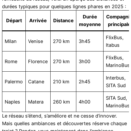
durées typiques pour quelques lignes phares en 2025 :
Durée
Compagni
Départ
Arrivée
Distance
moyenne
principale
FlixBus,
Milan
Venise
270 km
3h45
Itabus
FlixBus,
Rome
Florence
270 km
3h00
MarinoBus
Interbus,
Palermo
Catane
210 km
2h45
SITA Sud
SITA Sud,
Naples
Matera
260 km
4h00
MarinoBus
Le réseau s’étend, s’améliore et ne cesse d’innover.
Mais quelles ambiances et découvertes réserve chaque
trajet ? Rendez-vous maintenant dans l’ambiance