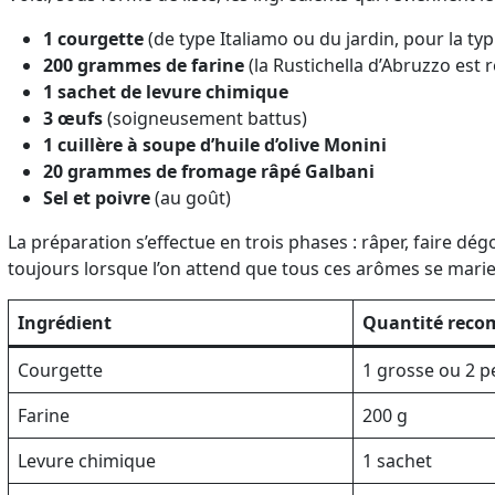
1 courgette
(de type Italiamo ou du jardin, pour la typi
200 grammes de farine
(la Rustichella d’Abruzzo est 
1 sachet de levure chimique
3 œufs
(soigneusement battus)
1 cuillère à soupe d’huile d’olive Monini
20 grammes de fromage râpé Galbani
Sel et poivre
(au goût)
La préparation s’effectue en trois phases : râper, faire dégo
toujours lorsque l’on attend que tous ces arômes se mar
Ingrédient
Quantité rec
Courgette
1 grosse ou 2 p
Farine
200 g
Levure chimique
1 sachet