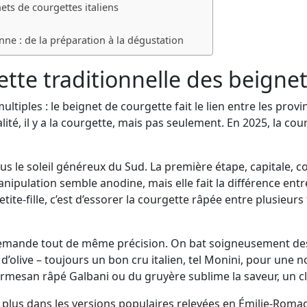
ets de courgettes italiens
enne : de la préparation à la dégustation
tte traditionnelle des beignet
multiples : le beignet de courgette fait le lien entre les pro
té, il y a la courgette, mais pas seulement. En 2025, la cour
sous le soleil généreux du Sud. La première étape, capitale, 
anipulation semble anodine, mais elle fait la différence entr
ite-fille, c’est d’essorer la courgette râpée entre plusieurs 
 demande tout de même précision. On bat soigneusement des 
 d’olive – toujours un bon cru italien, tel Monini, pour une n
mesan râpé Galbani ou du gruyère sublime la saveur, un clin
le plus dans les versions populaires relevées en Émilie-Romag