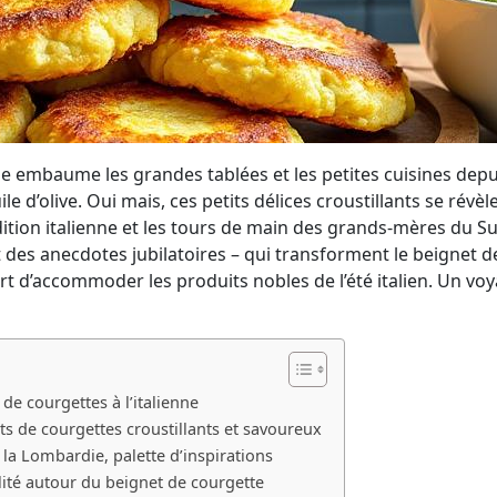
nne embaume les grandes tablées et les petites cuisines depui
e d’olive. Oui mais, ces petits délices croustillants se révè
dition italienne et les tours de main des grands-mères du S
 et des anecdotes jubilatoires – qui transforment le beignet 
et l’art d’accommoder les produits nobles de l’été italien. U
de courgettes à l’italienne
s de courgettes croustillants et savoureux
à la Lombardie, palette d’inspirations
alité autour du beignet de courgette