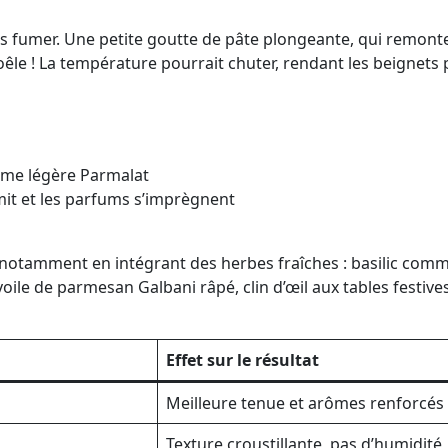
amais fumer. Une petite goutte de pâte plongeante, qui remo
oêle ! La température pourrait chuter, rendant les beignets 
crème légère Parmalat
ermit et les parfums s’imprègnent
 notamment en intégrant des herbes fraîches : basilic com
ile de parmesan Galbani râpé, clin d’œil aux tables festives
Effet sur le résultat
Meilleure tenue et arômes renforcés
Texture croustillante, pas d’humidité