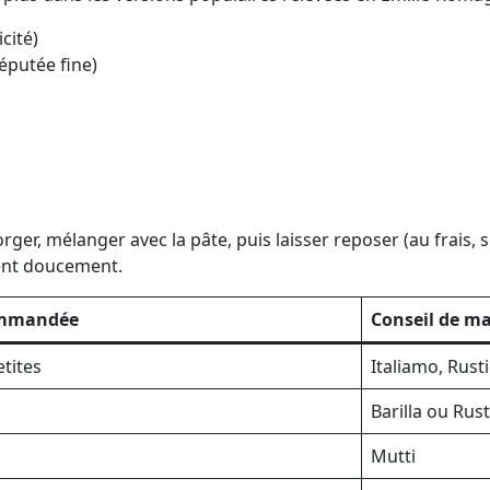
cité)
réputée fine)
rger, mélanger avec la pâte, puis laisser reposer (au frais, s
ient doucement.
ommandée
Conseil de m
etites
Italiamo, Rust
Barilla ou Rus
Mutti