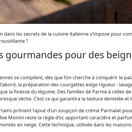
n dans les secrets de la cuisine italienne s’impose pour co
roustillante ?
uces gourmandes pour des beign
iennes se compilent, dès que l’on cherche à conquérir le pal
 D’abord, la préparation des courgettes exige rigueur : lavag
que la finesse du légume. Des familles de Parme à celles de 
resque sèche. C’est ce qui garantira la texture dentelée et 
Certains prônent l’ajout d’un soupçon de crème Parmalat pou
ive Monini reste la règle d’or, apportant caractère et parfum
 montés en neige. Cette technique, utilisée dans les maison