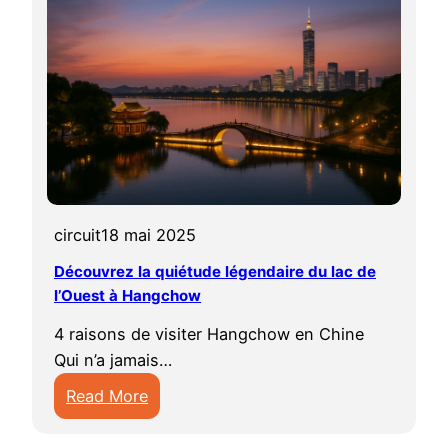
circuit
18 mai 2025
Découvrez la quiétude légendaire du lac de
l’Ouest à Hangchow
4 raisons de visiter Hangchow en Chine
Qui n’a jamais…
Read More
:
D