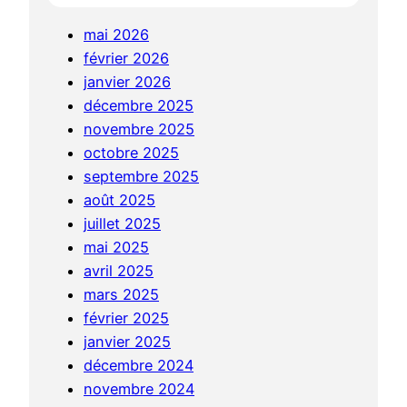
e
u
mai 2026
l
l
février 2026
’
t
janvier 2026
O
u
décembre 2025
u
r
novembre 2025
e
e
octobre 2025
s
l
septembre 2025
t
d
août 2025
à
e
juillet 2025
H
C
mai 2025
a
a
avril 2025
n
n
mars 2025
g
t
février 2025
c
o
janvier 2025
h
n
décembre 2024
o
:
novembre 2024
w
t