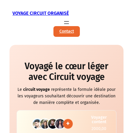
Aller
VOYAGE CIRCUIT ORGANISÉ
au
contenu
Contact
Voyagé le cœur léger
avec Circuit voyage
Le
circuit voyage
représente la formule idéale pour
les voyageurs souhaitant découvrir une destination
de manière complète et organisée.
Voyager
content
2000,00