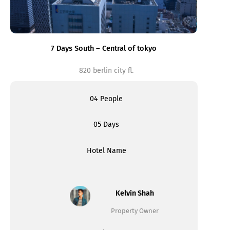
7 Days South – Central of tokyo
820 berlin city fl.
04 People
05 Days
Hotel Name
Kelvin Shah
Property Owner